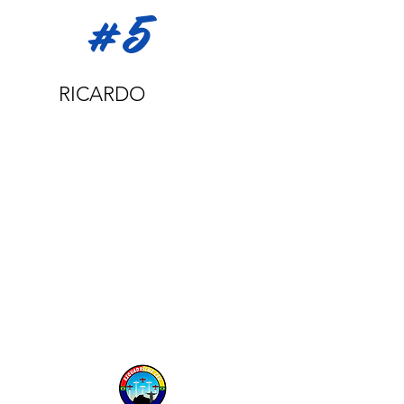
#5
RICARDO
SAYEG
Ala direta e Isolado
Ricardo Sayeg é natural do Rio de
Janeiro/RJ onde nasceu em
27/02/1975. É piloto de planador,
instrutor de voo de avião e helicóptero
com formação
no Aeroclube do Rio Grande do Sul e
na Florida, USA. Aeronaves voadas : E-
120 Brasília, FK-50, E-145 Jetclass,
B-727, DC-10, AW-139.
Voa aeronaves RVs desde 2017.
Possui 8.500 horas totais de voo