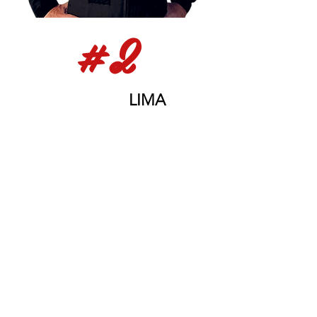
#2
RAPHAEL
LIMA
Ala Direita
Raphael Ferreira da Costa Lima é natural
do Rio do Janeiro/RJ, onde nasceu em
19/04/1981. Começou na atividade aérea
em 1999, no Sítio de Voo Ninho das
Águias. Entrou para a Marinha em 2001,
onde permaneceu até 2018. Formou-se
Aviador Naval em 2008 e serviu no
Esquadrão HS-1, localizado na Base
Aérea Naval de São Pedro da Aldeia.
Voou as seguintes aeronaves: T-25, Bell
Jet Ranger, SH-3 Seaking e SH-16
Seahawk. Voa aeronaves RVs desde 2019