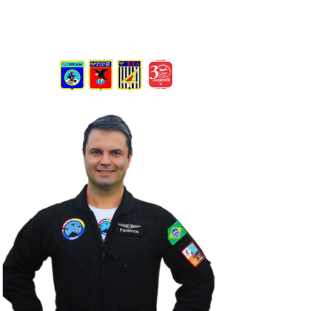
Voa aeronaves RVs desde 2017. Possui
3.500 horas totais de voo.