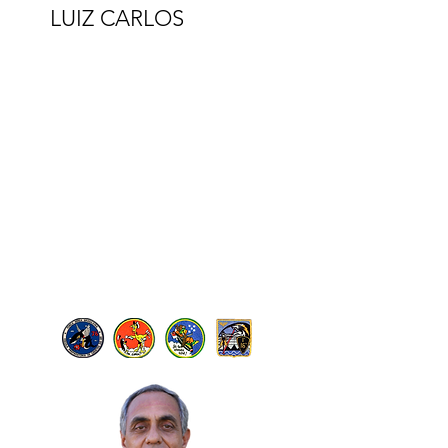
LUIZ CARLOS
LEBEIS
Isolado
Luiz Carlos Lebeis é natural do Rio de
Janeiro/RJ, onde nasceu em
17/04/1960. Entrou para a Força Aérea
em 1976, é Piloto de Caça, tendo feito
o curso em 1983 no 2º/5º GAv.
Serviu 18 anos na Aviação de Caça.
Passou para a Reserva da FAB, como
Oficial General, em 2014. Voa
aeronaves RVs desde 2014. Possui
3.500 horas totais de voo.