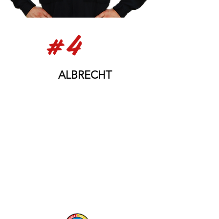
#4
YURI
ALBRECHT
Ferrolho
Yuri Albrecht é natural do Rio de
Janeiro/RJ, onde nasceu em
04/02/1973. É piloto de teste, piloto
de jatos executivos de voos
internacionais e piloto de helicópteros
executivos.
Voa aeronaves RVs desde 2004. Possui
8.500 horas totais de voo.