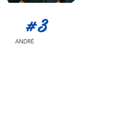
#3
ANDRÉ
FALEIROS
Ala Esquerda
André Faleiros é natural de São José
dos Campos/SP, nascido em
13/09/1980. É Oficial Aviador da Ativa,
da Força Aérea Brasileira e possui 22
anos de serviços prestados à FAB.
Proveniente da
aviação de transporte e
piloto de C-130 (Hércules), efetuou
diversas missões ao continente gelado,
como Piloto Antártico!