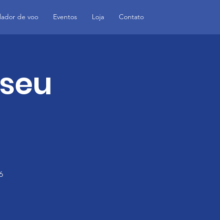
lador de voo
Eventos
Loja
Contato
useu
6