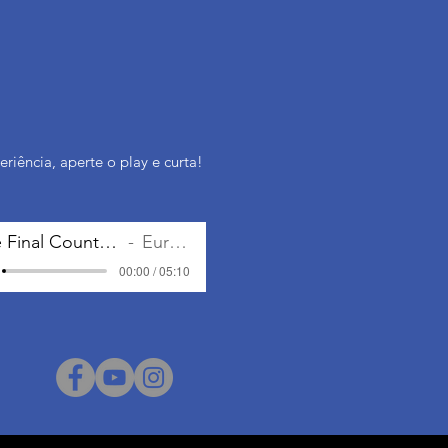
riência, aperte o play e curta!
The Final Countdown
Europe
00:00 / 05:10