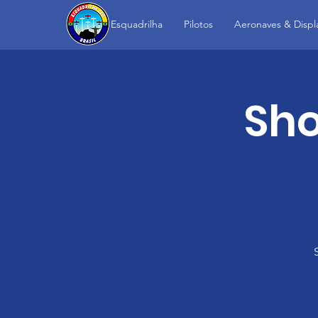
Esquadrilha
Pilotos
Aeronaves & Displ
Sho