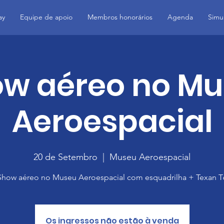
ay
Equipe de apoio
Membros honorários
Agenda
Simu
w aéreo no M
Aeroespacial
20 de Setembro
  |  
Museu Aeroespacial
Show aéreo no Museu Aeroespacial com esquadrilha + Texan T
Os ingressos não estão à venda