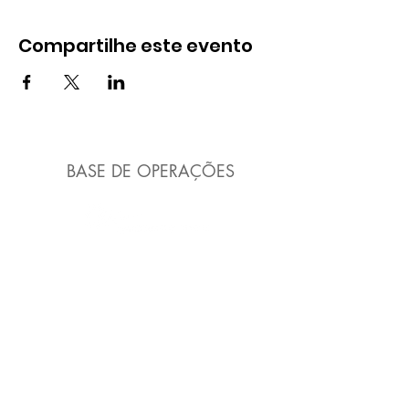
Compartilhe este evento
BASE DE OPERAÇÕES
Rua Ajuricaba, 480 - Santa Cruz
Rio de Janeiro - RJ
CEP:
23520-410
Latitude 22° 57' 40.5'' S
Longitude 43° 39' 33.4'' W
COM 136.875