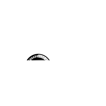
Rua Ajuricaba, 480 - Santa Cruz
Rio de Janeiro - RJ
CEP:
23520-410
Latitude 22° 57' 40.5'' S
Longitude 43° 39' 33.4'' W
COM 136.875